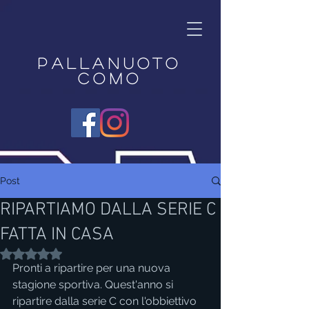
Pallanuoto
Como
Post
RIPARTIAMO DALLA SERIE C
FATTA IN CASA
Valutazione NaN stelle su 5.
Pronti a ripartire per una nuova 
stagione sportiva. Quest'anno si 
ripartire dalla serie C con l'obbiettivo 