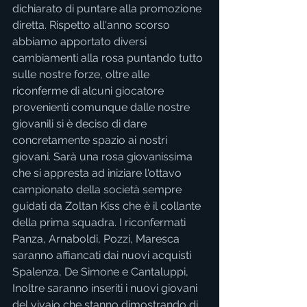
dichiarato di puntare alla promozione 
diretta. Rispetto all'anno scorso 
abbiamo apportato diversi 
cambiamenti alla rosa puntando tutto 
sulle nostre forze, oltre alle 
riconferme di alcuni giocatore 
provenienti comunque dalle nostre 
giovanili si è deciso di dare 
concretamente spazio ai nostri 
giovani. Sarà una rosa giovanissima 
che si appresta ad iniziare l'ottavo 
campionato della società sempre 
guidati da Zoltan Kiss che è il collante 
della prima squadra. I riconfermati 
Panza, Arnaboldi, Pozzi, Maresca 
saranno affiancati dai nuovi acquisti 
Spalenza, De Simone e Cantaluppi, 
Inoltre saranno inseriti i nuovi giovani 
del vivaio che stanno dimostrando di 