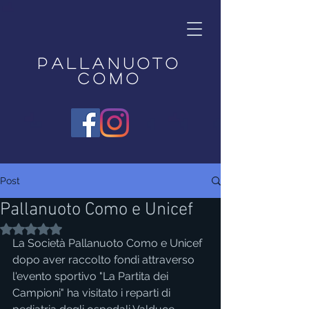
Pallanuoto
Como
Post
Pallanuoto Como e Unicef
Valutazione NaN stelle su 5.
La Società Pallanuoto Como e Unicef 
dopo aver raccolto fondi attraverso 
l'evento sportivo "La Partita dei 
Campioni" ha visitato i reparti di 