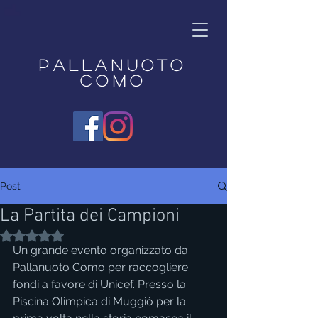
Pallanuoto
Como
Post
La Partita dei Campioni
Valutazione NaN stelle su 5.
Un grande evento organizzato da 
Pallanuoto Como per raccogliere 
fondi a favore di Unicef. Presso la 
Piscina Olimpica di Muggiò per la 