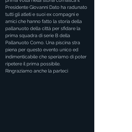
prima volta nella storia comasca il 
Presidente Giovanni Dato ha radunato 
tutti gli atleti e suoi ex compagni e 
amici che hanno fatto la storia della 
pallanuoto della città per sfidare la 
prima squadra di serie B della 
Pallanuoto Como. Una piscina stra 
piena per questo evento unico ed 
indimenticabile che speriamo di poter 
ripetere il prima possibile. 
Ringraziamo anche la parteci