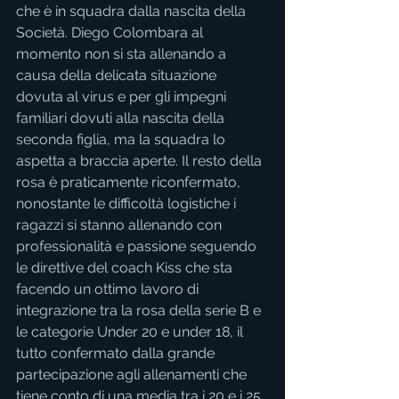
che è in squadra dalla nascita della 
Società. Diego Colombara al 
momento non si sta allenando a 
causa della delicata situazione 
dovuta al virus e per gli impegni 
familiari dovuti alla nascita della 
seconda figlia, ma la squadra lo 
aspetta a braccia aperte. Il resto della 
rosa è praticamente riconfermato, 
nonostante le difficoltà logistiche i 
ragazzi si stanno allenando con 
professionalità e passione seguendo 
le direttive del coach Kiss che sta 
facendo un ottimo lavoro di 
integrazione tra la rosa della serie B e 
le categorie Under 20 e under 18, il 
tutto confermato dalla grande 
partecipazione agli allenamenti che 
tiene conto di una media tra i 20 e i 25 