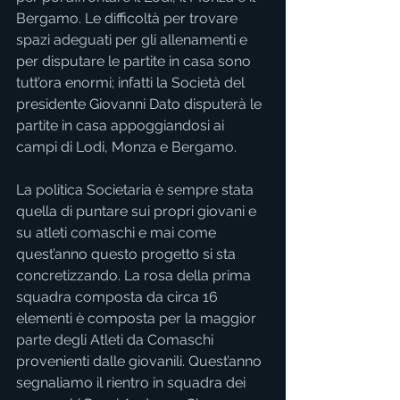
Bergamo. Le difficoltà per trovare 
spazi adeguati per gli allenamenti e 
per disputare le partite in casa sono 
tutt’ora enormi; infatti la Società del 
presidente Giovanni Dato disputerà le 
partite in casa appoggiandosi ai 
campi di Lodi, Monza e Bergamo.
La politica Societaria è sempre stata 
quella di puntare sui propri giovani e 
su atleti comaschi e mai come 
quest’anno questo progetto si sta 
concretizzando. La rosa della prima 
squadra composta da circa 16 
elementi è composta per la maggior 
parte degli Atleti da Comaschi 
provenienti dalle giovanili. Quest’anno 
segnaliamo il rientro in squadra dei 