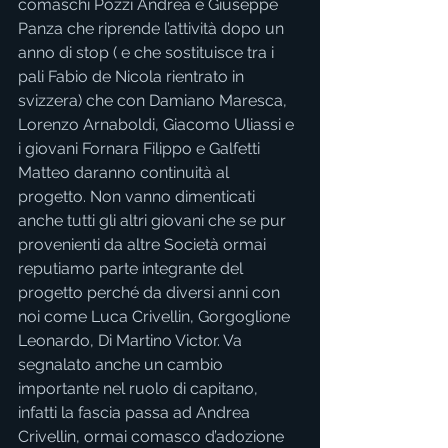
comaschi Pozzi Andrea e Giuseppe 
Panza che riprende l’attività dopo un 
anno di stop ( e che sostituisce tra i 
pali Fabio de Nicola rientrato in 
svizzera) che con Damiano Maresca, 
Lorenzo Arnaboldi, Giacomo Uliassi e 
i giovani Fornara Filippo e Galfetti 
Matteo daranno continuità al 
progetto. Non vanno dimenticati 
anche tutti gli altri giovani che se pur 
provenienti da altre Società ormai 
reputiamo parte integrante del 
progetto perché da diversi anni con 
noi come Luca Crivellin, Gorgoglione 
Leonardo, Di Martino Victor. Va 
segnalato anche un cambio 
importante nel ruolo di capitano, 
infatti la fascia passa ad Andrea 
Crivellin, ormai comasco d’adozione 