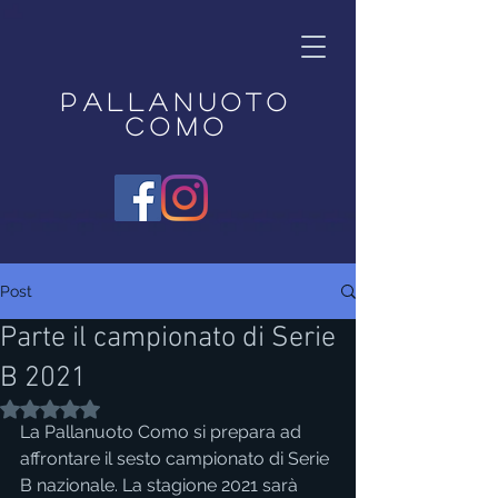
Pallanuoto
Como
Post
Parte il campionato di Serie
B 2021
Valutazione NaN stelle su 5.
La Pallanuoto Como si prepara ad 
affrontare il sesto campionato di Serie 
B nazionale. La stagione 2021 sarà 