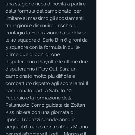
una stagione ricca di novità a partire 
dalla formula del campionato; per 
limitare al massimo gli spostamenti 
tra regioni e diminuire il rischio di 
contagio la Federazione ha suddiviso 
le 40 squadre di Serie B in 6 gironi da 
5 squadre con la formula in cui le 
prime due di ogni girone 
disputeranno i Playoff e le ultime due 
disputeranno i Play Out. Sarà un 
campionato molto più difficile e 
combattuto rispetto agli scorsi anni. Il 
campionato partirà Sabato 20 
Febbraio e la formazione della 
Pallanuoto Como guidata da Zoltan 
Kiss inizierà con una giornata di 
riposo. I ragazzi scenderanno in 
acqua il 6 marzo contro il Cus Milano 
per poi affrontare il Lodi, il Monza e il 