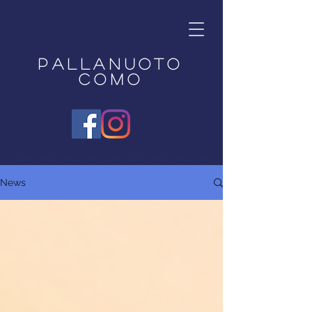
Pallanuoto
Como
News